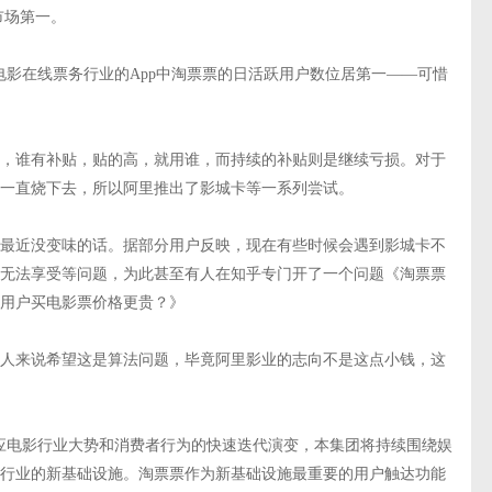
市场第一。
显示，电影在线票务行业的App中淘票票的日活跃用户数位居第一——可惜
，谁有补贴，贴的高，就用谁，而持续的补贴则是继续亏损。对于
一直烧下去，所以阿里推出了影城卡等一系列尝试。
最近没变味的话。据部分用户反映，现在有些时候会遇到影城卡不
无法享受等问题，为此甚至有人在知乎专门开了一个问题《淘票票
用户买电影票价格更贵？》
人来说希望这是算法问题，毕竟阿里影业的志向不是这点小钱，这
应电影行业大势和消费者行为的快速迭代演变，本集团将持续围绕娱
行业的新基础设施。淘票票作为新基础设施最重要的用户触达功能